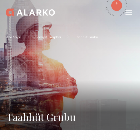
-
E
J
P
O
R
R
O
P
J
E
-
L
E
T
R
E
F
-
Ş
E
K
Ana Sayfa
Faaliyet Grupları
Taahhüt Grubu
Taahhüt Grubu