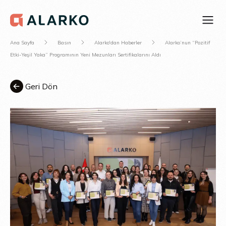
Ana Sayfa
Basın
Alarko'dan Haberler
Alarko’nun “Pozitif
Etki-Yeşil Yaka” Programının Yeni Mezunları Sertifikalarını Aldı
Geri Dön