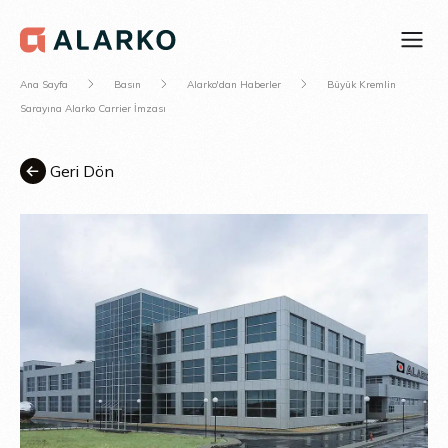
Ana Sayfa
Basın
Alarko'dan Haberler
Büyük Kremlin
Sarayına Alarko Carrier İmzası
Geri Dön