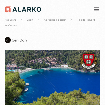
Ana Sayfa
Basın
Alarko'dan Haberler
Hillside Harvard
Sınıflarında
Geri Dön