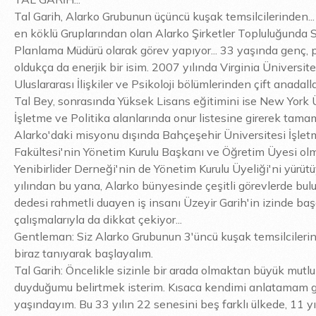
Tal Garih, Alarko Grubunun üçüncü kuşak temsilcilerinden...
en köklü Gruplarından olan Alarko Şirketler Topluluğunda S
Planlama Müdürü olarak görev yapıyor... 33 yaşında genç, p
oldukça da enerjik bir isim. 2007 yılında Virginia Üniversite
Uluslararası İlişkiler ve Psikoloji bölümlerinden çift anada
Tal Bey, sonrasında Yüksek Lisans eğitimini ise New York Ü
İşletme ve Politika alanlarında onur listesine girerek tama
Alarko'daki misyonu dışında Bahçeşehir Üniversitesi İşlet
Fakültesi'nin Yönetim Kurulu Başkanı ve Öğretim Üyesi ol
Yenibirlider Derneği'nin de Yönetim Kurulu Üyeliği'ni yürütü
yılından bu yana, Alarko bünyesinde çeşitli görevlerde bul
dedesi rahmetli duayen iş insanı Üzeyir Garih'in izinde başa
çalışmalarıyla da dikkat çekiyor...
Gentleman: Siz Alarko Grubunun 3'üncü kuşak temsilcilerin
biraz tanıyarak başlayalım.
Tal Garih: Öncelikle sizinle bir arada olmaktan büyük mutlu
duyduğumu belirtmek isterim. Kısaca kendimi anlatamam g
yaşındayım. Bu 33 yılın 22 senesini beş farklı ülkede, 11 yı