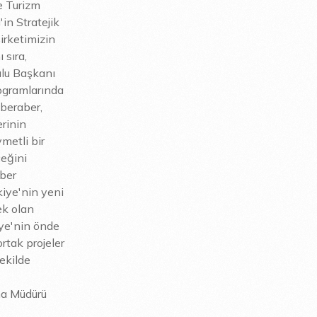
e Turizm
in Stratejik
irketimizin
 sıra,
ulu Başkanı
ogramlarında
 beraber,
erinin
metli bir
ceğini
aber
kiye'nin yeni
ek olan
iye'nin önde
ortak projeler
şekilde
ma Müdürü