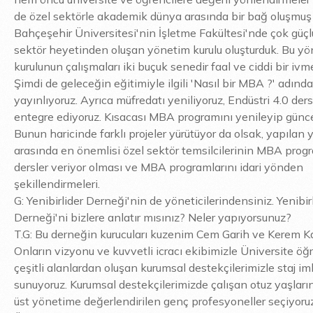
de özel sektörle akademik dünya arasında bir bağ oluşmuş 
Bahçeşehir Üniversitesi'nin İşletme Fakültesi'nde çok güçlü
sektör heyetinden oluşan yönetim kurulu oluşturduk. Bu y
kurulunun çalışmaları iki buçuk senedir faal ve ciddi bir ivm
Şimdi de geleceğin eğitimiyle ilgili 'Nasıl bir MBA ?' adında
yayınlıyoruz. Ayrıca müfredatı yeniliyoruz, Endüstri 4.0 ders
entegre ediyoruz. Kısacası MBA programını yenileyip güncel
Bunun haricinde farklı projeler yürütüyor da olsak, yapılan y
arasında en önemlisi özel sektör temsilcilerinin MBA prog
dersler veriyor olması ve MBA programlarını idari yönden
şekillendirmeleri.
G: Yenibirlider Derneği'nin de yöneticilerindensiniz. Yenibir
Derneği'ni bizlere anlatır mısınız? Neler yapıyorsunuz?
T.G: Bu derneğin kurucuları kuzenim Cem Garih ve Kerem Ka
Onların vizyonu ve kuvvetli icracı ekibimizle Üniversite öğ
çeşitli alanlardan oluşan kurumsal destekçilerimizle staj im
sunuyoruz. Kurumsal destekçilerimizde çalışan otuz yaşları
üst yönetime değerlendirilen genç profesyoneller seçiyoru