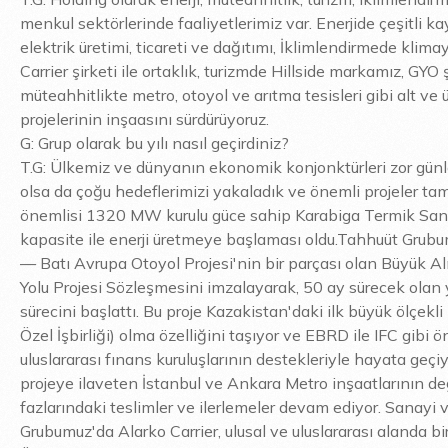
menkul sektörlerinde faaliyetlerimiz var. Enerjide çeşitli 
elektrik üretimi, ticareti ve dağıtımı, İklimlendirmede klima
Carrier şirketi ile ortaklık, turizmde Hillside markamız, GYO 
müteahhitlikte metro, otoyol ve arıtma tesisleri gibi alt ve 
projelerinin inşaasını sürdürüyoruz.
G: Grup olarak bu yılı nasıl geçirdiniz?
T.G: Ülkemiz ve dünyanın ekonomik konjonktürleri zor gün
olsa da çoğu hedeflerimizi yakaladık ve önemli projeler ta
önemlisi 1320 MW kurulu güce sahip Karabiga Termik Sant
kapasite ile enerji üretmeye başlaması oldu.Tahhuüt Grubu
— Batı Avrupa Otoyol Projesi'nin bir parçası olan Büyük A
Yolu Projesi Sözleşmesini imzalayarak, 50 ay sürecek olan
sürecini başlattı. Bu proje Kazakistan'daki ilk büyük ölçek
Özel İşbirliği) olma özelliğini taşıyor ve EBRD ile IFC gibi 
uluslararası fınans kuruluşlarının destekleriyle hayata geçiy
projeye ilaveten İstanbul ve Ankara Metro inşaatlarının de
fazlarındaki teslimler ve ilerlemeler devam ediyor. Sanayi 
Grubumuz'da Alarko Carrier, ulusal ve uluslararası alanda bir