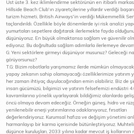
Üst üste 3. kez iklimlendirme sektörünün en itibarlı markası
Hillside Beach Club'ın ziyaretçilerine yıllardır verdiği başarıl
turizm hizmeti, British Airways'in verdiği Mükemmellik Serti
taçlandırıldı. Özellikle böyle dönemlerde iyi risk analizi ya
yumurtaları sepetlere dağıtarak ilerlemekte fayda olduğun
düşünüyoruz. En büyük olmaktansa sağlam ve güvenilir olm
ediyoruz. Bu doğrultuda sağlam adımlarla ilerlemeye devam
G: Yeni sektörlere girmeyi düşünüyor musunuz? Geleceği na
görüyorsunuz?
T.G: Bizim robotlarla yarışmamız ilerde mümkün olmayacak
yapay zekanın sahip olamayacağı özelliklerimize yatırım y
her zaman ihtiyaç duyulacağından emin olabiliriz. Biz de şi
insan gücümüzü, bilgimizi ve yatırım felsefemizi endüstri 4
kavramlarına yönelik uyarlayarak bildiğimiz alanlarda gel
öncü olmaya devam edeceğiz. Örneğin güneş, hidro ve rüzg
yenilenebilir enerji yatırımlarına odaklanıyoruz, fırsatları
değerlendiriyoruz. Kurumsal hafıza ve değişim yönetimi anl
harmanlayıp bir karma içerisinde bütünleştiriyoruz. Muhtel
düşünce kuruluşları, 2033 yılına kadar mevcut iş kollarının