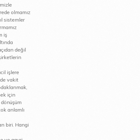
imizle
nerede olmamız
l sistemler
turmamız
m iş
ltında
açıdan değil
irketlerin
il işlere
 de vakit
 odaklanmak,
ek için
al dönüşüm
çok anlamlı
n biri. Hangi
me ve gayri