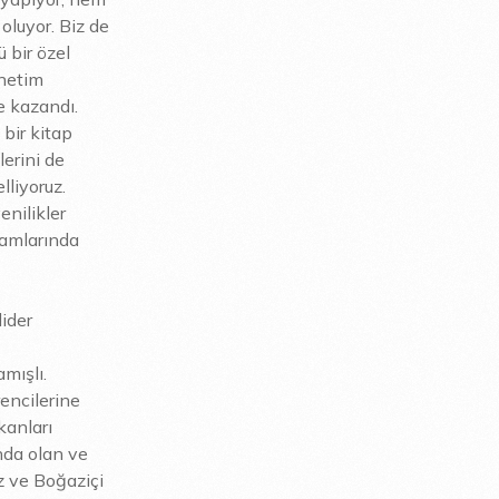
oluyor. Biz de
 bir özel
önetim
e kazandı.
 bir kitap
lerini de
liyoruz.
enilikler
ramlarında
lider
mışlı.
rencilerine
kanları
nda olan ve
z ve Boğaziçi