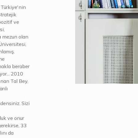
 Türkiye'nin
tratejik
ozitif ve
si,
lla mezun olan
niversitesi,
mlamış.
me
makla beraber
yor... 2010
unan Tal Bey,
rılı
densiniz. Sizi
luk ve onur
erekirse, 33
lını da