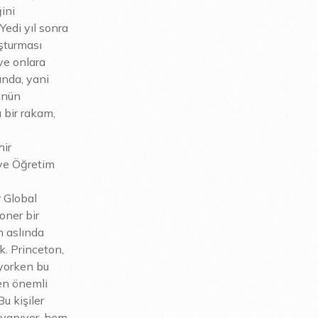
ini
Yedi yıl sonra
uşturması
ve onlara
ında, yani
ünün
 bir rakam,
hir
 ve Öğretim
 Global
oner bir
n aslında
. Princeton,
iyorken bu
den önemli
u kişiler
 yapıyor, hem