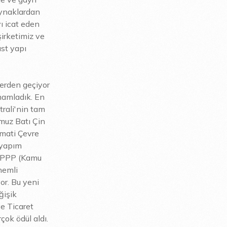
kaynaklardan
yı icat eden
şirketimiz ve
üst yapı
lerden geçiyor
mamladık. En
rali'nin tam
muz Batı Çin
lmati Çevre
 yapım
li PPP (Kamu
önemli
or. Bu yeni
ğişik
ve Ticaret
çok ödül aldı.