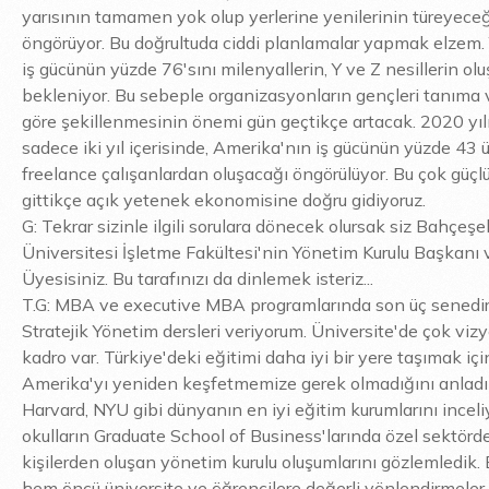
yarısının tamamen yok olup yerlerine yenilerinin türeyeceğ
öngörüyor. Bu doğrultuda ciddi planlamalar yapmak elzem. 
iş gücünün yüzde 76'sını milenyallerin, Y ve Z nesillerin ol
bekleniyor. Bu sebeple organizasyonların gençleri tanıma 
göre şekillenmesinin önemi gün geçtikçe artacak. 2020 yıl
sadece iki yıl içerisinde, Amerika'nın iş gücünün yüzde 43 
freelance çalışanlardan oluşacağı öngörülüyor. Bu çok güçlü
gittikçe açık yetenek ekonomisine doğru gidiyoruz.
G: Tekrar sizinle ilgili sorulara dönecek olursak siz Bahçeşe
Üniversitesi İşletme Fakültesi'nin Yönetim Kurulu Başkanı
Üyesisiniz. Bu tarafınızı da dinlemek isteriz...
T.G: MBA ve executive MBA programlarında son üç senedir
Stratejik Yönetim dersleri veriyorum. Üniversite'de çok vizy
kadro var. Türkiye'deki eğitimi daha iyi bir yere taşımak içi
Amerika'yı yeniden keşfetmemize gerek olmadığını anladık
Harvard, NYU gibi dünyanın en iyi eğitim kurumlarını incel
okulların Graduate School of Business'larında özel sektör
kişilerden oluşan yönetim kurulu oluşumlarını gözlemledik. B
hem öncü üniversite ve öğrencilere değerli yönlendirmeler