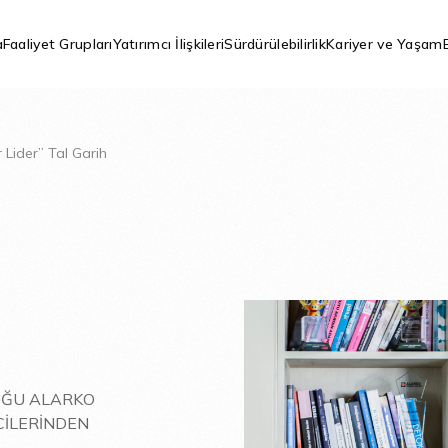
a
Faaliyet Grupları
Yatırımcı İlişkileri
Sürdürülebilirlik
Kariyer ve Yaşam
r Lider” Tal Garih
UĞU ALARKO
CİLERİNDEN