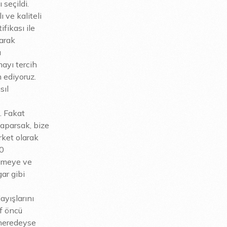
 seçildi.
ı ve kaliteli
fikası ile
parak
u
ayı tercih
 ediyoruz.
sıl
. Fakat
aparsak, bize
rket olarak
.0
işmeye ve
ar gibi
ayışlarını
if öncü
 neredeyse