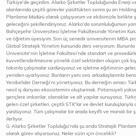
Türkiye'de geçirdim. Alarko Şirketler Topluluğunda Enerji v
alanlarında çeşitli görevler yürüttükten sonra şu an Holding'
Planlama Müdürü olarak çalışıyorum ve ekibimizle birlikte ş
geleceğini şekillendiriyoruz. Alarko'da sorumluluğumun yanı
Bahçeşehir Üniversitesi İşletme Fakültesinde Yönetim Kur
ve öğretim üyesiyim. Son üç senedir üniversitenin MBA pr
Global Stratejik Yönetim kursunda ders veriyorum. Bununla
Üniversite'nin İşletme Fakültesi'nde standart ve prosedürl
kuvvetlendirilmesine yönelik özel sektörden oluşan çok kıy
takımla çalışmalar sürdürüyoruz ve işletme eğitiminin gele
yeniden uyarlıyoruz. Bunların yanı sıra, arkadaşlarımla ber
Yenibirlider Derneği'ni yönetiyoruz. Bu derneğin amacı Tür
nesil iş dünyası ekosistemini oluşturmak. Potansiyeli yüks
gençlere imkanlar, olanaklar ve alt yapılar sunuyoruz. Türk
gelen özel şirketleri, çeşitli STK'lar ve devlet kuruluşlarıyla 
yürütüyoruz. Tüm çalışmalar bir arada keyifli ve manalı bir 
ilerliyor.
G: Alarko Şirketler Topluluğu'nda şu anda Stratejik Planla
olarak görev alıyorsunuz. Neler sizin için öncelikli?