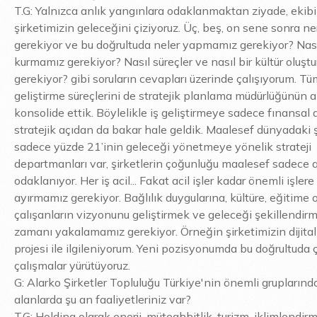
T.G: Yalnızca anlık yangınlara odaklanmaktan ziyade, ekib
şirketimizin geleceğini çiziyoruz. Üç, beş, on sene sonra 
gerekiyor ve bu doğrultuda neler yapmamız gerekiyor? Nası
kurmamız gerekiyor? Nasıl süreçler ve nasıl bir kültür oluş
gerekiyor? gibi soruların cevapları üzerinde çalışıyorum. Tü
geliştirme süreçlerini de stratejik planlama müdürlüğünün a
konsolide ettik. Böylelikle iş geliştirmeye sadece fınansal 
stratejik açıdan da bakar hale geldik. Maalesef dünyadaki ş
sadece yüzde 21’inin geleceği yönetmeye yönelik strateji
departmanları var, şirketlerin çoğunluğu maalesef sadece ac
odaklanıyor. Her iş acil... Fakat acil işler kadar önemli işlere
ayırmamız gerekiyor. Bağlılık duygularına, kültüre, eğitime
çalışanların vizyonunu geliştirmek ve geleceği şekillendirm
zamanı yakalamamız gerekiyor. Örneğin şirketimizin dijit
projesi ile ilgileniyorum. Yeni pozisyonumda bu doğrultuda 
çalışmalar yürütüyoruz.
G: Alarko Şirketler Topluluğu Türkiye'nin önemli gruplarında
alanlarda şu an faaliyetleriniz var?
T.G: Holding olarak enerji, müteahhitlik, turizm, iklimlendir