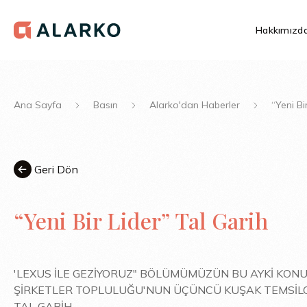
Hakkımızd
Ana Sayfa
Basın
Alarko'dan Haberler
“Yeni Bi
Geri Dön
“Yeni Bir Lider” Tal Garih
'LEXUS İLE GEZİYORUZ" BÖLÜMÜMÜZÜN BU AYKİ KON
ŞİRKETLER TOPLULUĞU'NUN ÜÇÜNCÜ KUŞAK TEMSİL
TAL GARİH...