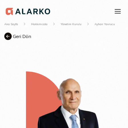
Ana Sayfa
Hakkımızda
Yönetim Kurulu
Ayhan Yavrucu
Geri Dön