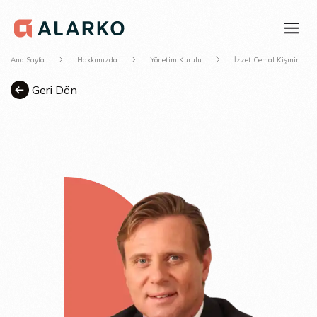
Ana Sayfa
Hakkımızda
Yönetim Kurulu
İzzet Cemal Kişmir
Geri Dön