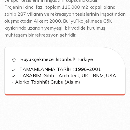
ve spor tesislerinin inşaatını kapsamaktadır.
Projenin ikinci fazı, toplam 110.000 m2 kapalı alana
sahip 287 villanın ve rekreasyon tesislerinin inşaatından
oluşmaktadır. Alkent 2000, Bu¨yu¨kc¸ekmece Gölü
kıyılarında uzanan yemyeşil bir vadide kurulmuş
muhteşem bir rekreasyon şehridir.
Büyükçekmece, İstanbul/ Türkiye
TAMAMLANMA TARİHİ: 1996-2001
TASARIM: Gibb - Architect, UK - RNM, USA
- Alarko Taahhüt Grubu (Alsim)