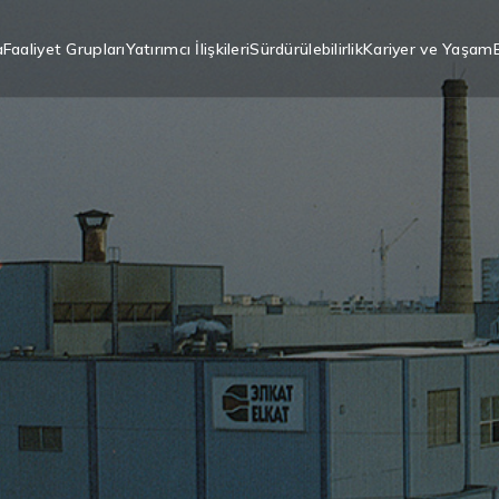
a
Faaliyet Grupları
Yatırımcı İlişkileri
Sürdürülebilirlik
Kariyer ve Yaşam