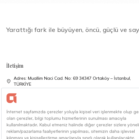
Yarattığı fark ile büyüyen, öncü, güçlü ve say
İletişim
Adres: Muallim Naci Cad. No: 69 34347 Ortaköy – İstanbul,
TÜRKİYE
Telefon: + 90 (212) 310 33 00
Telefon: + 90 (212) 227 52 00
Faks: + 90 (212) 227 04 27
Mail: info@alarko.com.tr