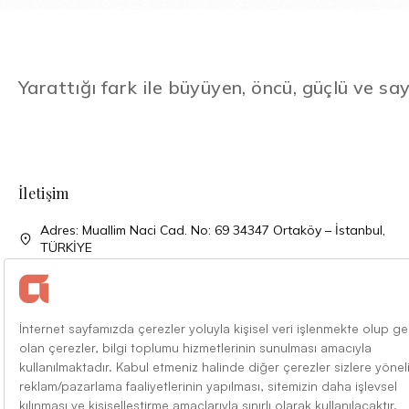
Yarattığı fark ile büyüyen, öncü, güçlü ve say
İletişim
Adres: Muallim Naci Cad. No: 69 34347 Ortaköy – İstanbul,
TÜRKİYE
Telefon: + 90 (212) 310 33 00
Telefon: + 90 (212) 227 52 00
Faks: + 90 (212) 227 04 27
Mail: info@alarko.com.tr