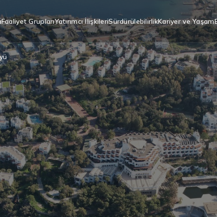
a
Faaliyet Grupları
Yatırımcı İlişkileri
Sürdürülebilirlik
Kariyer ve Yaşam
öyü