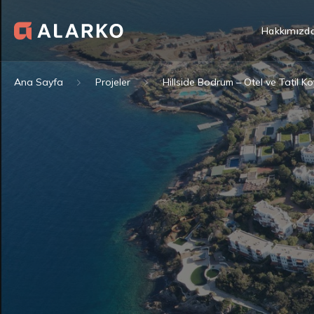
Hakkımızd
Ana Sayfa
Projeler
Hillside Bodrum – Otel ve Tatil K