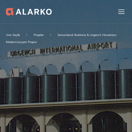
Ana Sayfa
Projeler
Samarkand Bukhara & Urgench Havaalanı
Modernizasyon Projesi