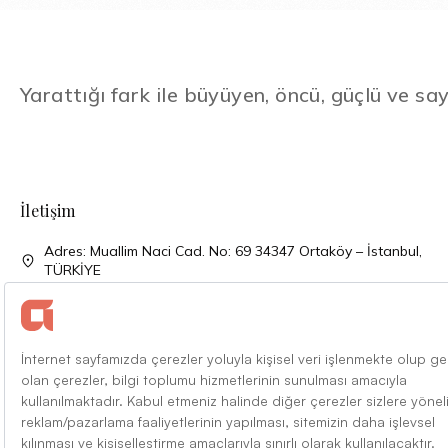
Yarattığı fark ile büyüyen, öncü, güçlü ve say
İletişim
Adres: Muallim Naci Cad. No: 69 34347 Ortaköy – İstanbul,
TÜRKİYE
Telefon: + 90 (212) 310 33 00
Telefon: + 90 (212) 227 52 00
Faks: + 90 (212) 227 04 27
Mail: info@alarko.com.tr