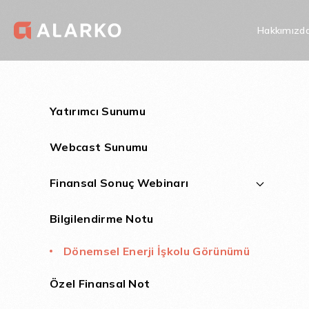
Hakkımızd
Ana Sayfa
Yatırımcı İlişkileri
Sunum ve Notlar
D
Dönemsel Enerj
Yatırımcı Sunumu
Webcast Sunumu
Finansal Sonuç Webinarı
Bilgilendirme Notu
Dönemsel Enerji İşkolu Görünümü
Özel Finansal Not