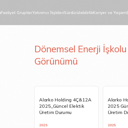
a
Faaliyet Grupları
Yatırımcı İlişkileri
Sürdürülebilirlik
Kariyer ve Yaşam
önemsel Enerji İşkolu Görünümü
i İşkolu Görünü
Dönemsel Enerji İşkolu
Görünümü
Alarko Holding 4Ç&12A
Alarko H
2025_Güncel Elektik
2025 Gün
Üretim Durumu
Üretim D
2025
2025