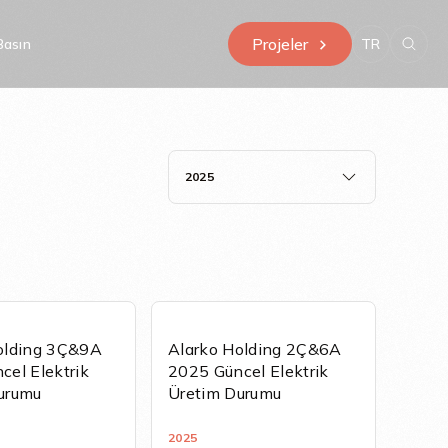
Projeler
Basın
TR
mü
2025
olding 3Ç&9A
Alarko Holding 2Ç&6A
cel Elektrik
2025 Güncel Elektrik
urumu
Üretim Durumu
2025