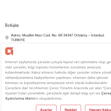
İletişim
Adres: Muallim Naci Cad. No: 69 34347 Ortaköy – İstanbul,
TÜRKİYE
Telefon: + 90 (212) 310 33 00
Telefon: + 90 (212) 227 52 00
Faks: + 90 (212) 227 04 27
Mail: info@alarko.com.tr