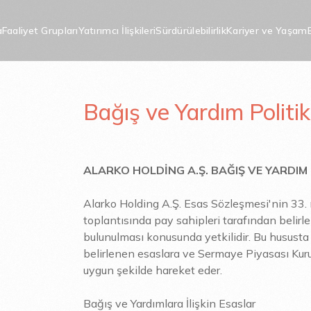
a
Faaliyet Grupları
Yatırımcı İlişkileri
Sürdürülebilirlik
Kariyer ve Yaşam
Bağış ve Yardım Politikası
Bağış ve Yardım Politik
Politikası
ALARKO HOLDİNG A.Ş. BAĞIŞ VE YARDIM 
Alarko Holding A.Ş. Esas Sözleşmesi'nin 33.
toplantısında pay sahipleri tarafından belirle
bulunulması konusunda yetkilidir. Bu hususta 
belirlenen esaslara ve Sermaye Piyasası Kur
uygun şekilde hareket eder.
Bağış ve Yardımlara İlişkin Esaslar