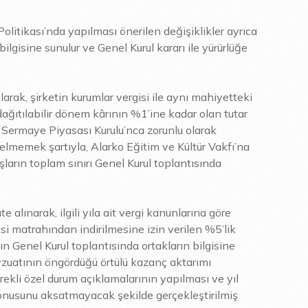
olitikası’nda yapılması önerilen değişiklikler ayrıca
ilgisine sunulur ve Genel Kurul kararı ile yürürlüğe
rak, şirketin kurumlar vergisi ile aynı mahiyetteki
dağıtılabilir dönem kârının %1’ine kadar olan tutar
e Sermaye Piyasası Kurulu’nca zorunlu olarak
lmemek şartıyla, Alarko Eğitim ve Kültür Vakfı’na
arın toplam sınırı Genel Kurul toplantısında
te alınarak, ilgili yıla ait vergi kanunlarına göre
i matrahından indirilmesine izin verilen %5’lik
n Genel Kurul toplantısında ortakların bilgisine
zuatının öngördüğü örtülü kazanç aktarımı
rekli özel durum açıklamalarının yapılması ve yıl
konusunu aksatmayacak şekilde gerçekleştirilmiş