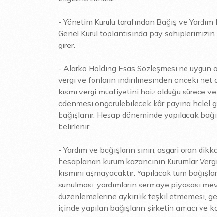
- Yönetim Kurulu tarafından Bağış ve Yardım P
Genel Kurul toplantısında pay sahiplerimizin b
girer.
- Alarko Holding Esas Sözleşmesi’ne uygun ola
vergi ve fonların indirilmesinden önceki net 
kısmı vergi muafiyetini haiz olduğu sürece v
ödenmesi öngörülebilecek kâr payına halel ge
bağışlanır. Hesap döneminde yapılacak bağışl
belirlenir.
- Yardım ve bağışların sınırı, asgari oran dikka
hesaplanan kurum kazancının Kurumlar Vergis
kısmını aşmayacaktır. Yapılacak tüm bağışları
sunulması, yardımların sermaye piyasası mev
düzenlemelerine aykırılık teşkil etmemesi, ge
içinde yapılan bağışların şirketin amacı ve 