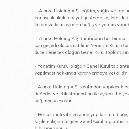
- Alarko Holding A.Ş., eğitim, sağlık ve top
konusu ile ilgili faaliyet gösteren kişilere, de
kurum ve kuruluşlarına bağış ve yardım yapabi
- Alarko Holding A.Ş. tarafından her bir mali
için geçerli olacak üst limit Yönetim Kurulu tar
düzenlenecek olağan Genel Kurul toplantısın
- Yönetim Kurulu, olağan Genel Kurul toplantı
yapılması hakkında karar vermeye yetkilidir.
- Alarko Holding A.Ş. tarafından yapılacak bağ
değerler ve etik standartları ile uyumlu bir ş
sağlaması esastır.
- Her bir mali yıl içerisinde yapılan tüm bağı
kişilere ilişkin bilgiler Genel Kurul toplantı
bilgisine sunulur.